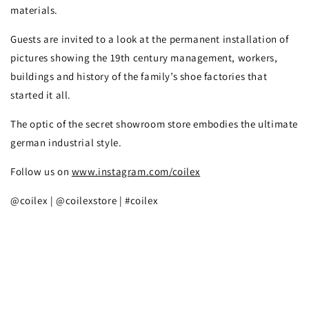
materials.
Guests are invited to a look at the permanent installation of
pictures showing the 19th century management, workers,
buildings and history of the family’s shoe factories that
started it all.
The optic of the secret showroom store embodies the ultimate
german industrial style.
Follow us on
www.instagram.com/coilex
@coilex | @coilexstore | #coilex
#wood #vegan #veganwooden #veganwoodensneakers #fair #sneakers #shoes
#footwear #nat2 #nat2footwear #nat-2 @nat2footwear #germanengineering