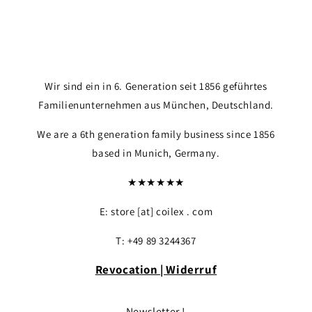
Wir sind ein in 6. Generation seit 1856 geführtes
Login required
Familienunternehmen aus München, Deutschland.
Log in to your account to add products to your wi
We are a 6th generation family business since 1856
your previously saved items.
based in Munich, Germany.
Login
★★★★★★
E: store [at] coilex . com
T: +49 89 3244367
Revocation | Widerruf
Newsletter !