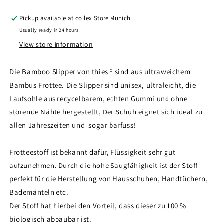
indigo
indigo
light
light
Pickup available at
coilex Store Munich
blue
blue
Usually ready in 24 hours
View store information
Die Bamboo Slipper von thies ® sind aus ultraweichem
Bambus Frottee. Die Slipper sind unisex, ultraleicht, die
Laufsohle aus recycelbarem, echten Gummi und ohne
störende Nähte hergestellt, Der Schuh eignet sich ideal zu
allen Jahreszeiten und sogar barfuss!
Frotteestoff ist bekannt dafür, Flüssigkeit sehr gut
aufzunehmen. Durch die hohe Saugfähigkeit ist der Stoff
perfekt für die Herstellung von Hausschuhen, Handtüchern,
Bademänteln etc.
Der Stoff hat hierbei den Vorteil, dass dieser zu 100 %
biologisch abbaubar ist.