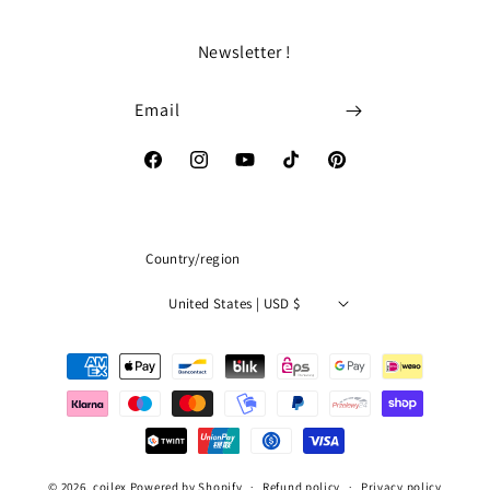
Newsletter !
Email
Facebook
Instagram
YouTube
TikTok
Pinterest
Country/region
United States | USD $
Payment
methods
© 2026,
coilex
Powered by Shopify
Refund policy
Privacy policy