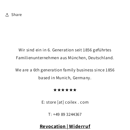
Share
Wir sind ein in 6. Generation seit 1856 geführtes
Familienunternehmen aus München, Deutschland.
We are a 6th generation family business since 1856
Login required
based in Munich, Germany.
Log in to your account to add products to yo
★★★★★★
your previously saved items.
E: store [at] coilex . com
Login
T: +49 89 3244367
Revocation | Widerruf