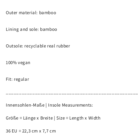
Outer material: bamboo
Lining and sole: bamboo
Outsole: recyclable real rubber
100% vegan
Fit: regular
_________________________________________________
Innensohlen-Maße | Insole Measurements:
Größe = Länge x Breite | Size = Length x Width
36 EU = 22,3 cm x 7,7 cm