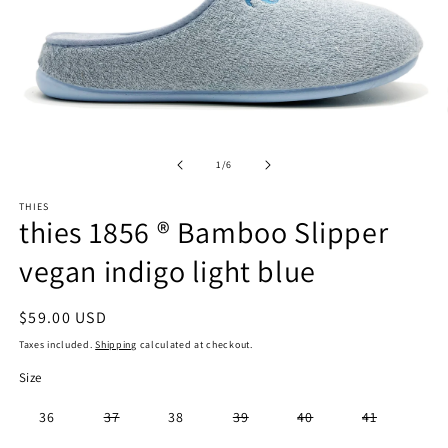
Open
O
media
m
1
2
in
of
1
/
6
in
modal
m
THIES
thies 1856 ® Bamboo Slipper
vegan indigo light blue
Regular
$59.00 USD
price
Taxes included.
Shipping
calculated at checkout.
Size
Variant
Variant
Variant
Variant
36
37
38
39
40
41
sold
sold
sold
sold
out
out
out
out