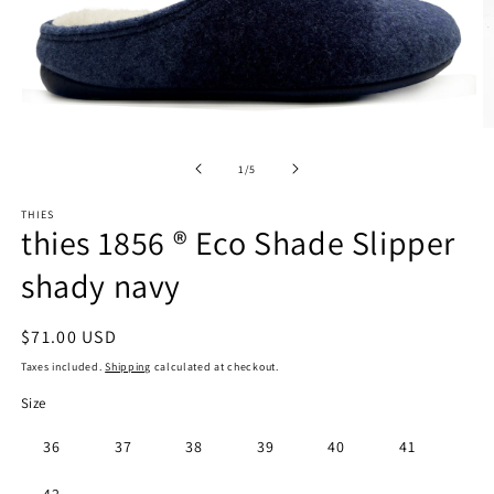
Open
O
media
m
1
2
of
1
/
5
in
in
modal
m
THIES
thies 1856 ® Eco Shade Slipper
shady navy
Regular
$71.00 USD
price
Taxes included.
Shipping
calculated at checkout.
Size
36
37
38
39
40
41