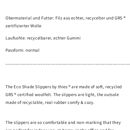
Obermaterial und Futter: Filz aus echter, recycelter und GRS ®
zertifizierter Wolle
Laufsohle: recycelbarer, echter Gummi
Passform: normal
_________________________________________________
The Eco Shade Slippers by thies ® are made of soft, recycled
GRS ® certified woolfelt. The slippers are light, the outsole
made of recyclable, real rubber comfy & cozy.
Login required
The slippers are so comfortable and non-marking that they
Log in to your account to add products to your wishlist