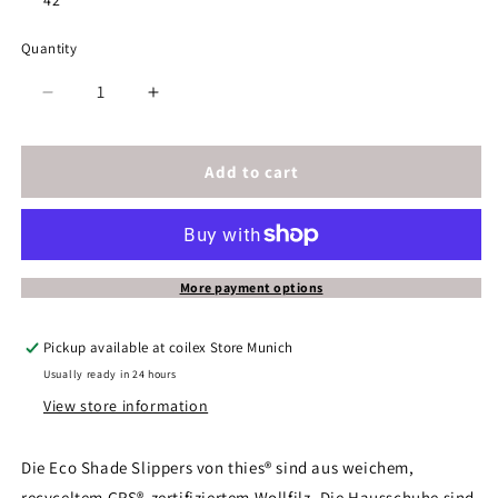
42
Quantity
Decrease
Increase
quantity
quantity
for
for
thies
thies
Add to cart
1856
1856
®
®
Eco
Eco
Shade
Shade
Slipper
Slipper
More payment options
shady
shady
navy
navy
Pickup available at
coilex Store Munich
Usually ready in 24 hours
View store information
Die Eco Shade Slippers von thies® sind aus weichem,
recyceltem GRS®-zertifiziertem Wollfilz. Die Hausschuhe sind