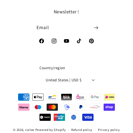
Newsletter !
Email
Facebook
Instagram
YouTube
TikTok
Pinterest
Country/region
United States | USD $
Payment
methods
© 2026,
coilex
Powered by Shopify
Refund policy
Privacy policy