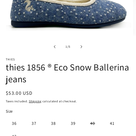
Open
O
media
m
1
2
of
1
/
5
in
in
modal
m
THIES
thies 1856 ® Eco Snow Ballerina
jeans
Regular
$53.00 USD
price
Taxes included.
Shipping
calculated at checkout.
Size
Variant
36
37
38
39
40
41
sold
out
or