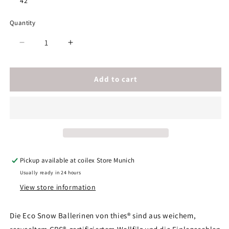
42
unavailable
Quantity
Decrease
Increase
quantity
quantity
for
for
thies
thies
Add to cart
1856
1856
®
®
Eco
Eco
Snow
Snow
Ballerina
Ballerina
jeans
jeans
Pickup available at
coilex Store Munich
Usually ready in 24 hours
View store information
Die Eco Snow Ballerinen von thies® sind aus weichem,