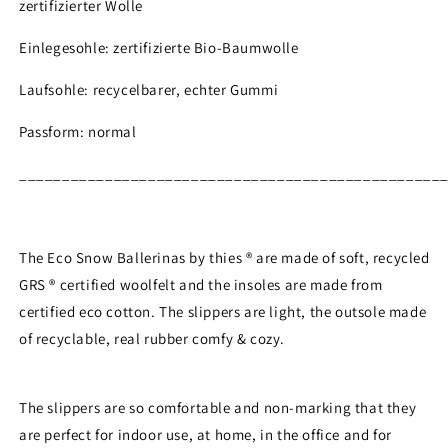
zertifizierter Wolle
Einlegesohle: zertifizierte Bio-Baumwolle
Laufsohle: recycelbarer, echter Gummi
Passform: normal
_________________________________________________
The Eco Snow
Ballerinas
by thies ® are made of soft, recycled
GRS ® certified woolfelt and the insoles are made from
certified eco cotton. The slippers are light, the outsole made
of recyclable, real rubber comfy & cozy.
Login required
Log in to your account to add products to your wishlist
The slippers are so comfortable and non-marking that they
and view your previously saved items.
are perfect for indoor use, at home, in the office and for