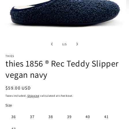
Open
O
media
m
1
2
of
1
/
5
in
in
modal
m
THIES
thies 1856 ® Rec Teddy Slipper
vegan navy
Regular
$59.00 USD
price
Taxes included.
Shipping
calculated at checkout.
Size
36
37
38
39
40
41
Variant