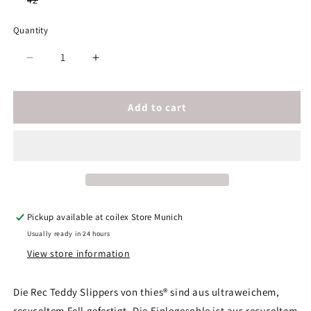
42
sold
out
or
Quantity
unavailable
Decrease
Increase
quantity
quantity
for
for
thies
thies
Add to cart
1856
1856
®
®
Rec
Rec
Teddy
Teddy
Slipper
Slipper
vegan
vegan
navy
navy
Pickup available at
coilex Store Munich
Usually ready in 24 hours
View store information
Die Rec Teddy Slippers von thies® sind aus ultraweichem,
recyceltem Fell gefertigt. Die Einlegesohle ist aus recyceltem