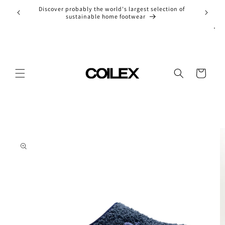
Skip to
Discover probably the world's largest selection of
Entdec
content
sustainable home footwear
Cart
Skip to
product
information