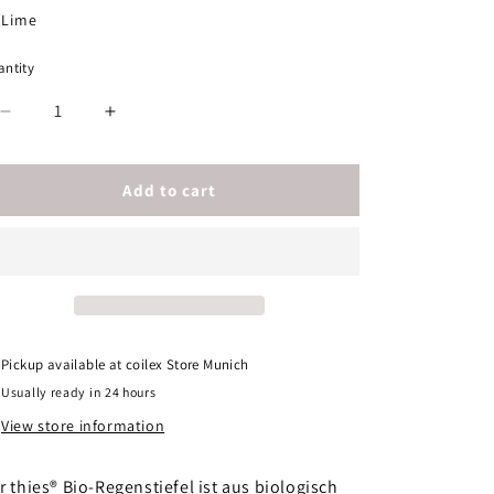
Lime
ntity
Decrease
Increase
quantity
quantity
for
for
thies
thies
Add to cart
®
®
Bio
Bio
Rainboot
Rainboot
lime
lime
vegan
vegan
|
|
100%
100%
Pickup available at
coilex Store Munich
waterproof
waterproof
Usually ready in 24 hours
biodegradable
biodegradable
rainboots
rainboots
View store information
r thies® Bio-Regenstiefel ist aus biologisch