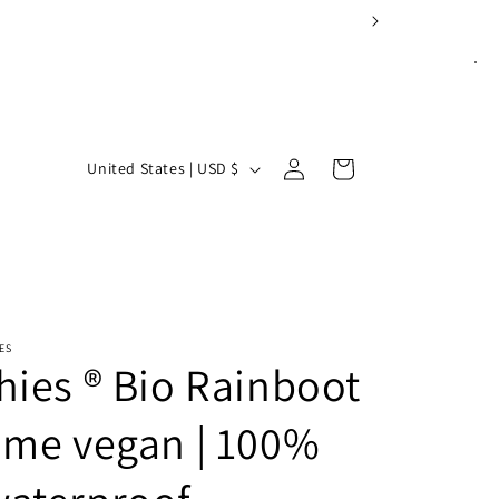
Log
C
Cart
United States | USD $
in
o
u
n
t
r
ES
y
hies ® Bio Rainboot
/
ime vegan | 100%
r
e