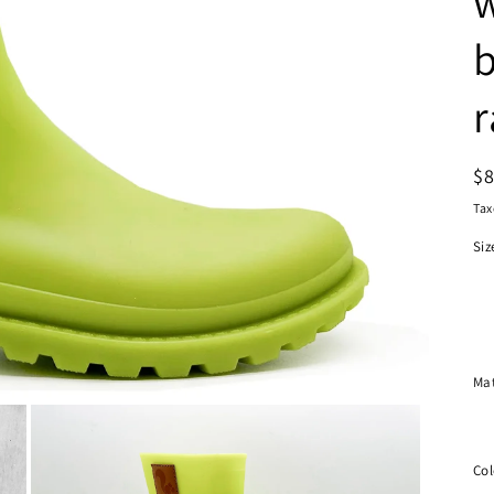
r
R
$
pr
Tax
Siz
Mat
Col