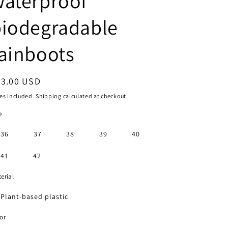
waterproof
g
i
biodegradable
o
ainboots
n
egular
83.00 USD
ice
es included.
Shipping
calculated at checkout.
e
36
37
38
39
40
41
42
erial
Plant-based plastic
or