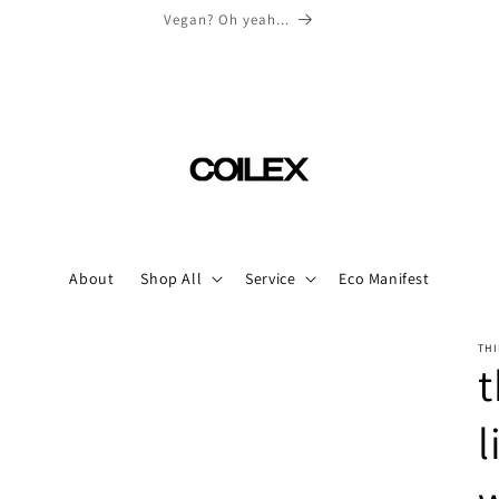
Vegan? Oh yeah...
About
Shop All
Service
Eco Manifest
THI
t
l