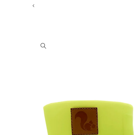
Skip to
content
Skip to
product
information