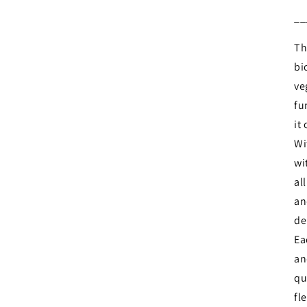
Login required
__
Log in to your account to add products to your wishlist and
Th
view your previously saved items.
bi
Login
ve
fu
it
Wi
wi
al
an
de
Ea
an
qu
fle