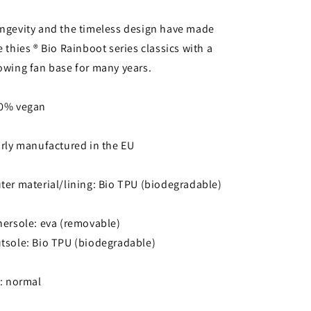
ngevity and the timeless design have made
e thies ® Bio Rainboot series classics with a
owing fan base for many years.
0% vegan
irly manufactured in the EU
ter material/lining: Bio TPU (biodegradable)
nersole: eva (removable)
tsole: Bio TPU (biodegradable)
t: normal