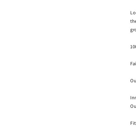
Lo
th
gr
10
Fa
Ou
In
Ou
Fi