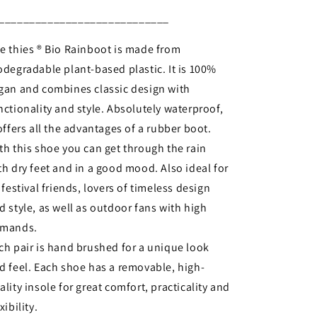
____________________________
e thies ® Bio Rainboot is made from
odegradable plant-based plastic. It is 100%
gan and combines classic design with
nctionality and style. Absolutely waterproof,
 offers all the advantages of a rubber boot.
th this shoe you can get through the rain
th dry feet and in a good mood. Also ideal for
l festival friends, lovers of timeless design
d style, as well as outdoor fans with high
mands.
ch pair is hand brushed for a unique look
d feel. Each shoe has a removable, high-
ality insole for great comfort, practicality and
xibility.