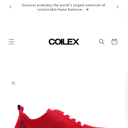
Skip to
Discover probably the world's largest selection of
Entdec
content
sustainable home footwear
Cart
Skip to
product
information