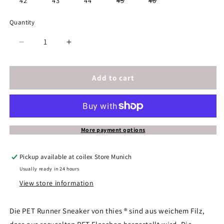
Variant
Variant
42
43
44
45
46
unavailable
unavailab
sold
sold
out
out
or
or
Quantity
unavailable
unavailable
Decrease
Increase
quantity
quantity
for
for
thies
thies
Add to cart
®
®
PET
PET
Sneaker
Sneaker
red
red
|
|
More payment options
vegan
vegan
aus
aus
Pickup available at
coilex Store Munich
recycelten
recycelten
Usually ready in 24 hours
Flaschen
Flaschen
View store information
Die PET Runner Sneaker von thies ® sind aus weichem Filz,