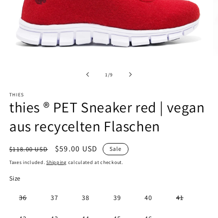
Open
O
media
m
1
2
of
1
/
9
in
in
modal
m
THIES
thies ® PET Sneaker red | vegan
aus recycelten Flaschen
Regular
Sale
$59.00 USD
$118.00 USD
Sale
price
price
Taxes included.
Shipping
calculated at checkout.
Size
Variant
Variant
36
37
38
39
40
41
sold
sold
out
out
or
or