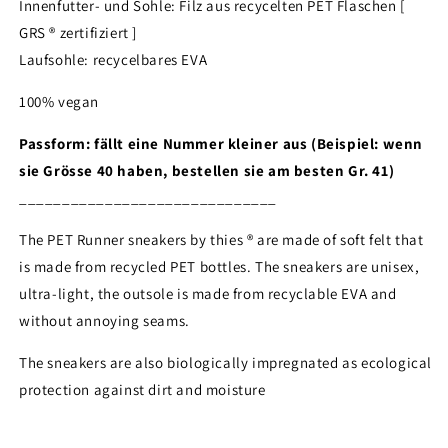
Innenfutter- und Sohle: Filz aus recycelten PET Flaschen [
GRS ® zertifiziert ]
Laufsohle: recycelbares EVA
100% vegan
Passform: fällt eine Nummer kleiner aus (Beispiel: wenn
sie Grösse 40 haben, bestellen sie am besten Gr. 41)
______________________________
The PET Runner sneakers by thies ® are made of soft felt that
is made from recycled PET bottles.
The sneakers are unisex,
ultra-light, the outsole is made from recyclable EVA and
Login required
without annoying seams.
Log in to your account to add products to your
The sneakers are also biologically impregnated as ecological
wishlist and view your previously saved items.
protection against dirt and moisture
Login