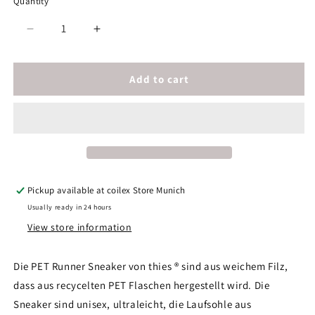
Quantity
unavailable
unavailable
unavailable
unavailable
unavailab
Decrease
Increase
quantity
quantity
for
for
thies
thies
Add to cart
®
®
PET
PET
Sneaker
Sneaker
light
light
sky
sky
|
|
vegan
vegan
Pickup available at
coilex Store Munich
aus
aus
Usually ready in 24 hours
recycelten
recycelten
Flaschen
Flaschen
View store information
Die PET Runner Sneaker von thies ® sind aus weichem Filz,
dass aus recycelten PET Flaschen hergestellt wird. Die
Sneaker sind unisex, ultraleicht, die Laufsohle aus